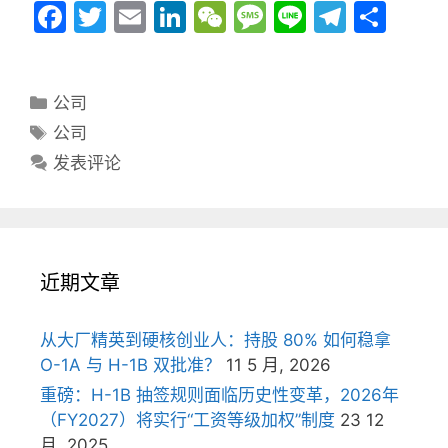
F
T
E
Li
W
M
Li
T
分
a
w
m
n
e
e
n
el
享
c
itt
ai
k
C
s
e
e
分
公司
e
er
l
e
h
s
gr
类
标
公司
b
dI
at
a
a
签
发表评论
o
n
g
m
o
e
k
近期文章
从大厂精英到硬核创业人：持股 80% 如何稳拿
O-1A 与 H-1B 双批准？
11 5 月, 2026
重磅：H-1B 抽签规则面临历史性变革，2026年
（FY2027）将实行“工资等级加权”制度
23 12
月, 2025