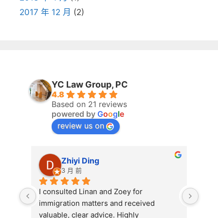
2017 年 12 月
(2)
YC Law Group, PC
4.8
Based on 21 reviews
powered by
G
o
o
g
l
e
review us on
Zhiyi Ding
3 月 前
I consulted Linan and Zoey for 
Exce
immigration matters and received 
Grou
valuable, clear advice. Highly 
prof