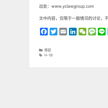
出处：www.yclawgroup.com
文中内容，仅限于一般情况的讨论，
F
T
E
Li
W
M
a
w
m
n
e
e
c
itt
ai
k
C
s
分
移民
e
er
l
e
h
s
类
标
H-1B
b
dI
at
a
签
o
n
g
o
e
k