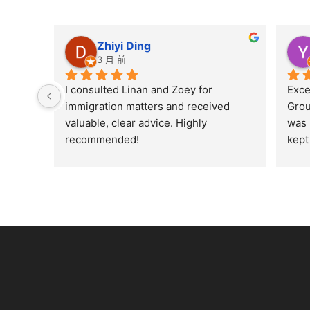
Zhiyi Ding
3 月 前
I consulted Linan and Zoey for 
Exce
immigration matters and received 
Grou
valuable, clear advice. Highly 
was 
recommended!
kept
enti
ever
my q
reco