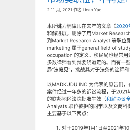
2 11 月, 2021
作者
Linan Yao
本所姚力楠律师在去年的文章《
202
和解进展，删除了用Market Research A
到Market Research Analys
marketing 属于general field of stu
occupation 的定义。移民局也
多数律师看到就要绕道走的。而有一
局“法庭见”，挑战其对于法条的诠释
以MADKUDU INC 为代表的原告
案件经过一年多的诉讼流程，于2021年
的联邦地区法院批准生效（
和解协议
Analysts 职位被拒的同学以及文
主要基于以下两点：
对于2019
年1
月1
日至2021
年10