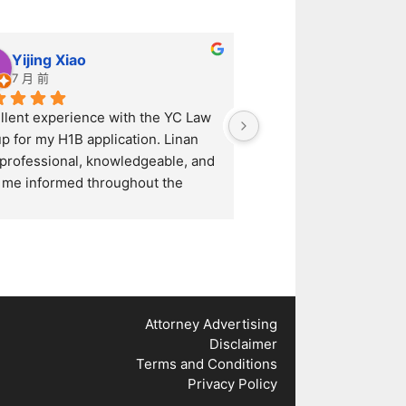
Yijing Xiao
Jodie Zhao
7 月 前
1 年 前
llent experience with the YC Law 
Linan was incredibly pr
p for my H1B application. Linan 
efficient throughout th
professional, knowledgeable, and 
process. She prepared 
 me informed throughout the 
documentation quickly 
re process. She handled 
and I received my green
ything efficiently and answered all 
months after submittin
uestions promptly. Highly 
application. I highly r
mmend their services!
anyone looking for a re
accountable immigrati
Attorney Advertising
Disclaimer
Terms and Conditions
Privacy Policy