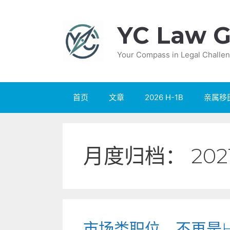
跳
至
YC Law G
内
容
Your Compass in Legal Challen
首页
文章
2026 H-1B
亲属移
月度归档：
202
市场类职位，不再是H-