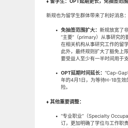
♦ 留学生：OPT延期更长，免抽签范
新规也为留学生群体带来了利好消息
免抽签范围扩大：
新规放宽了非
“主要”（primary）从事研究
在相关机构从事研究工作的留
此外，最终规则扩大了豁免上
要受益人至少有一半时间用于
OPT延期时间延长：
“Cap-
年的4月1日，为等待H-1B
险。
♦ 其他重要调整：
“专业职业”（Specialty O
订，更加明确了学位与工作职责