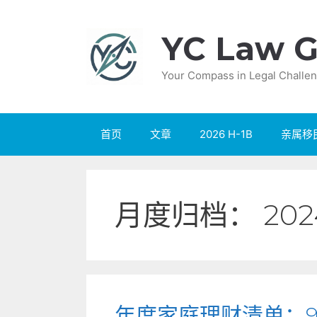
跳
至
YC Law G
内
容
Your Compass in Legal Challen
首页
文章
2026 H-1B
亲属移
月度归档：
202
年度家庭理财清单：