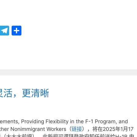
Li
T
分
n
el
享
e
e
gr
a
m
更灵活，更清晰
ts, Providing Flexibility in the F-1 Program, and
Other Nonimmigrant Workers（
链接
），将在2025年1月17
（大大大前提），此新规可谓拜登政府卸任前送给H-1B 申