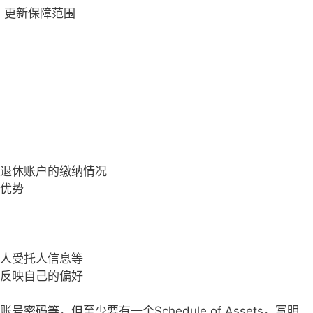
，更新保障范围
人退休账户的缴纳情况
的优势
益人受托人信息等
然反映自己的偏好
密码等，但至少要有一个Schedule of Assets，写明