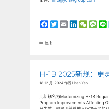
邮件：
info@yclawgroup.com
F
T
E
Li
W
M
a
w
m
n
e
e
c
itt
ai
k
C
s
分
信托
e
er
l
e
h
s
类
b
dI
at
a
o
n
g
o
e
H-1B 2025新规：
k
18 12 月, 2024
作者
Linan Yao
此新规名为Modernizing H-1B Requiremen
Program Improvements Affecting 
日生效。如果川普总统不横加干涉的话