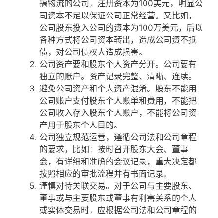
搞物流的公司，注册资本为100美元，明显公
司资本不足以保证公司正常经营。又比如，
公司股东投入公司的资本为100万美元，后以
各种方式将公司资本转出，造成公司资不抵
债，对公司债权人造成损害。
公司资产要和股东个人资产分开。公司要有
独立的账户。资产记录完整、清晰、连续。
避免公司资产和个人资产混淆。股东不能用
公司账户支付股东个人账单和费用，不能把
公司收入存入股东个人账户，不能将公司资
产用于股东个人目的。
公司独立规范运营，遵循公司法和公司章程
的要求，比如：按时召开股东大会、董事
会，有详细和准确的会议记录，重大决定都
按照相应的审批流程并有书面记录。
谨慎对待关联交易。对于公司与主要股东、
董事或与主要股东或董事有利害关系的个人
或实体交易时，应根据公司法和公司章程的