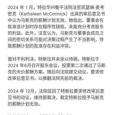
2024 年 1 月，特拉华州衡平法院法官凯瑟琳·麦考
密克（Kathaleen McCormick）出具的审后意见书
中认为马斯克的薪酬计划无效。她指出，董事会在
批准该计划时存在程序性缺陷，未能充分考虑股东
的利益。此外，法官认为，马斯克与董事会成员之
间的密切关系可能对决策过程产生了不当影响，导
致薪酬计划的批准存在利益冲突。
面对不利判决，特斯拉并未坐以待毙。特斯拉于
2024 年6月召开股东会议，投票第二次通过了马斯
克的天价薪酬方案。随后向法院提交动议，要求修
改审后意见书，以推翻法院先前的裁决。
2024 年 12月，法院驳回了特斯拉要求修改审后意
见书的动议，维持原裁决，裁定特斯拉授予马斯克
的薪酬计划无效。