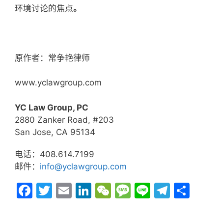
环境讨论的焦点
。
原作者：常争艳律师
www.yclawgroup.com
YC Law Group, PC
2880 Zanker Road, #203
San Jose, CA 95134
电话：408.614.7199
邮件：
info@yclawgroup.com
F
T
E
Li
W
M
Li
T
分
a
w
m
n
e
e
n
el
享