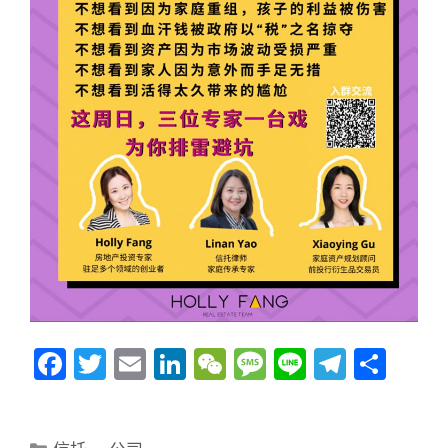
F
T
E
Li
W
M
Li
T
分
a
w
m
n
e
e
n
el
享
c
itt
ai
k
C
s
e
e
分