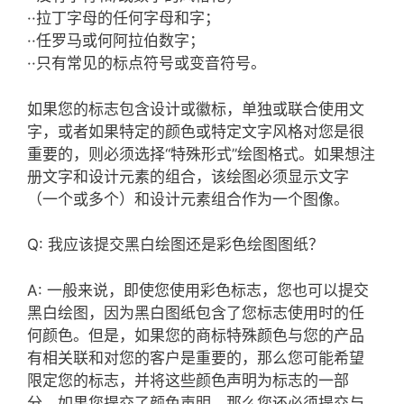
··拉丁字母的任何字母和字；
··任罗马或何阿拉伯数字；
··只有常见的标点符号或变音符号。
如果您的标志包含设计或徽标，单独或联合使用文
字，或者如果特定的颜色或特定文字风格对您是很
重要的，则必须选择“特殊形式”绘图格式。如果想注
册文字和设计元素的组合，该绘图必须显示文字
（一个或多个）和设计元素组合作为一个图像。
Q: 我应该提交黑白绘图还是彩色绘图图纸？
A: 一般来说，即使您使用彩色标志，您也可以提交
黑白绘图，因为黑白图纸包含了您标志使用时的任
何颜色。但是，如果您的商标特殊颜色与您的产品
有相关联和对您的客户是重要的，那么您可能希望
限定您的标志，并将这些颜色声明为标志的一部
分。如果您提交了颜色声明，那么您还必须提交与