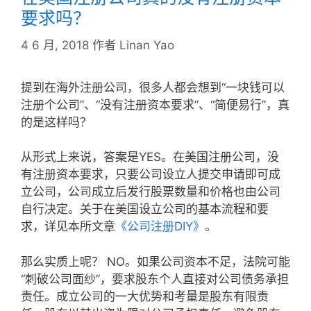
要求吗？
4 6 月, 2018
作者
Linan Yao
提到在海外注册公司，很多人都会想到“一块钱可以
注册个公司”、“没有注册资本要求”、“简便易行”，真
的是这样吗？
从形式上来说，答案是YES。在美国注册公司，没
有注册资本要求，只要公司设立人提交申请即可成
立公司，公司成立后发行股票数量和价格也由公司
自行决定。关于在美国设立公司的基本流程和要
求，详见本所文章
《公司注册DIY》
。
那么实质上呢？ NO。如果公司资本不足，法院可能
“刺破公司面纱”，要求股东个人直接对公司债务承担
责任。成立公司的一大优势和考量是股东有限责