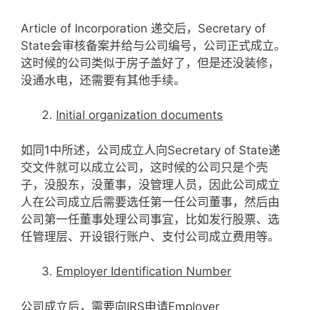
Article of Incorporation 递交后，Secretary of
State会审核备案并给与公司编号，公司正式成立。
这时候的公司类似于房子盖好了，但是还没装修，
没通水电，还需要有其他手续。
Initial organization documents
如同1中所述，公司成立人向Secretary of State递
交文件就可以成立公司，这时候的公司只是个壳
子，没股东，没董事，没管理人员，因此公司成立
人在公司成立后需要选任第一任公司董事，然后由
公司第一任董事处理公司事宜，比如发行股票、选
任管理层、开设银行账户、支付公司成立费用等。
Employer Identification Number
公司成立后，需要向IRS申请Employer