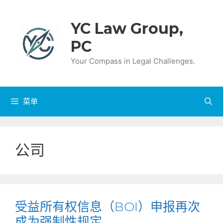
跳
至
YC Law Group,
内
PC
容
Your Compass in Legal Challenges.
菜单
公司
受益所有权信息（BOI）申报再次
成为强制性规定