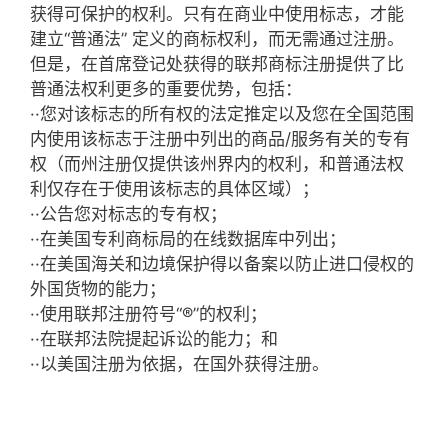
获得可保护的权利。只有在商业中使用标志，才能
建立“普通法” 定义的商标权利，而无需通过注册。
但是，在首席登记处获得的联邦商标注册提供了比
普通法权利更多的重要优势，包括：
··您对该标志的所有权的法定推定以及您在全国范围
内使用该标志于注册中列出的商品/服务有关的专有
权（而州注册仅提供该州界内的权利，和普通法权
利仅存在于使用该标志的具体区域）；
··公告您对标志的专有权；
··在美国专利商标局的在线数据库中列出；
··在美国海关和边境保护得以备案以防止进口侵权的
外国货物的能力；
··使用联邦注册符号“®”的权利；
··在联邦法院提起诉讼的能力；和
··以美国注册为依据，在国外获得注册。