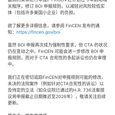
关程序，修订 BOI 申报规则，以减轻对风险较低实
体（包括许多美国小企业）的负担。
欲了解更多详细信息，请参阅 FinCEN 发布的通
知：
https://fincen.gov/boi
虽然 BOI 申报再次成为强制性要求，但 CTA 的状况
仍在变动之中。FinCEN 可能会进一步修改 BOI 申
报规则，而对于 CTA 合宪性的多起诉讼也仍在审理
中。
我们正在密切追踪FinCEN对申报规则可能的修改、
未决的法院案件（例如针对CTA合宪性的诉讼）以
及待定的立法（如众议院已通过的H.R. 736法案提
议将申报截止日期推迟至2026年），敬请关注后续
更新。