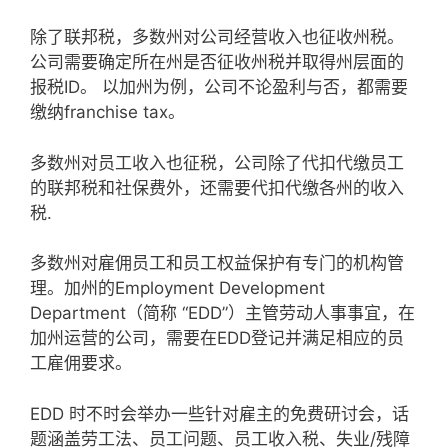
除了联邦税，多数州对公司经营收入也征收州税。
公司需要确定所在州是否征收州税并取得州层面的
报税ID。 以加州为例，公司不论盈利与否，都需要
缴纳franchise tax。
多数州对员工收入也征税，公司除了代扣代缴员工
的联邦税和社保费外，还需要代扣代缴各州的收入
税.
多数州对雇佣员工和员工权益保护有专门的机构管
理。加州的Employment Development
Department（简称 “EDD”）主管劳动人事事宜，在
加州运营的公司，需要在EDD登记并满足相应的员
工雇佣要求。
EDD 时不时会举办一些针对雇主的免费研讨会，话
题涵盖劳工法、员工问题、员工收入税、失业/残障