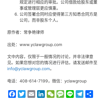
规定进行相应的审批。公司借款给股东或董
事或管理层更应慎重。
公司签署合同时应使得第三方知悉合同方是
公司，而非股东个人。
原作者：常争艳律师
出处：www.yclawgroup.com
文中内容，仅限于一般情况的讨论，并非法律意
见。如果您想对您的情况进行评估，请发送邮件至
info@yclawgroup.com
。
电话：408-614-7199，微信：yclawgroup
F
T
E
Li
W
M
Li
T
分
a
w
m
n
e
e
n
el
享