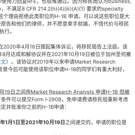
t 等职位即使用力回复RFE，也很难通过。因为移民局认为business,
dy，不满足8 CFR 214.2(h)(4)(iii)(A)(1) 要求的specialty
经常用这个理由拒绝此类职位的H-1B 申请。可以说这些职位是大
些原告和他们的律师，并不愿意束手就擒，不惜代价与移民
和执行。
们，在2020年4月16日提起集体诉讼，将移民局告上法庭。该
8月达成和解协议并在2021年10月19日被位于加州圣何塞
全文
）。该协议对2019年以来申请Market Research
商科背景今后可能使用该职位申请H-1B的同学们有重大利好，
月19
日之间用Market Research Analysts
申请H-1B
但被
件可以提交Form I-290B，免申请费请移民局重新考虑
定并批准你之前的H-1B申请：
9年1月1日至2021年10月19日
之间递交的，申请的职位是