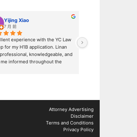
Yijing Xiao
Jodie Zhao
7 月 前
1 年 前
llent experience with the YC Law 
Linan was incredibly pr
p for my H1B application. Linan 
efficient throughout th
professional, knowledgeable, and 
process. She prepared 
 me informed throughout the 
documentation quickly 
re process. She handled 
and I received my green
ything efficiently and answered all 
months after submittin
uestions promptly. Highly 
application. I highly r
mmend their services!
anyone looking for a re
accountable immigrati
Attorney Advertising
Disclaimer
Terms and Conditions
Privacy Policy