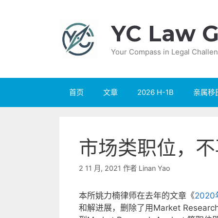
跳
至
YC Law G
内
容
Your Compass in Legal Challen
首页
文章
2026 H-1B
亲属移
市场类职位，不再
2 11 月, 2021
作者
Linan Yao
本所姚力楠律师在去年的文章《
202
和解进展，删除了用Market Research A