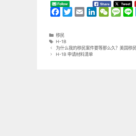
F
T
E
Li
W
M
a
w
m
n
e
e
c
itt
ai
k
C
s
分
移民
e
er
l
e
h
s
类
标
H-1B
b
dI
at
a
签
为什么我的移民案件要等那么久？美国移
H-1B 申请材料清单
o
n
g
o
e
k