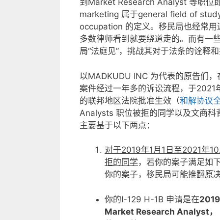
到Market Research Analys
marketing 属于general field of stu
occupation 的定义。移民局也
多数律师看到就要绕道走的。而有一
局“法庭见”，挑战其对于法条的诠释
以MADKUDU INC 为代表的原告
案件经过一年多的诉讼流程，于2021年
的联邦地区法院批准生效（
和解协议
Analysts 职位被拒的同学以及文
主要基于以下两点：
对于2019
年1
月1
日至2021
年10
拒的同学
，若你的案子满足如下条
你的案子，移民局可能推翻原决
你的I-129 H-1B 申请是在
201
Market Research Analyst，