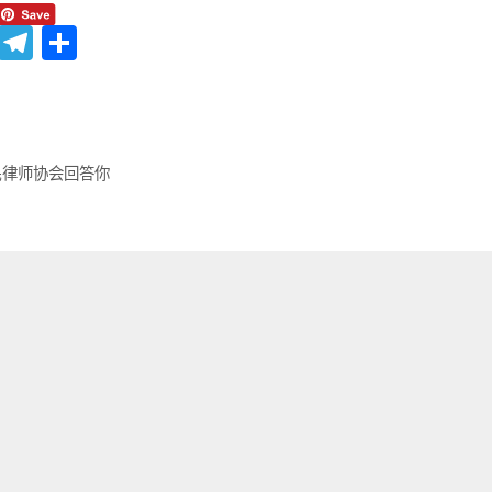
Li
T
分
n
el
享
e
e
gr
a
民律师协会回答你
m