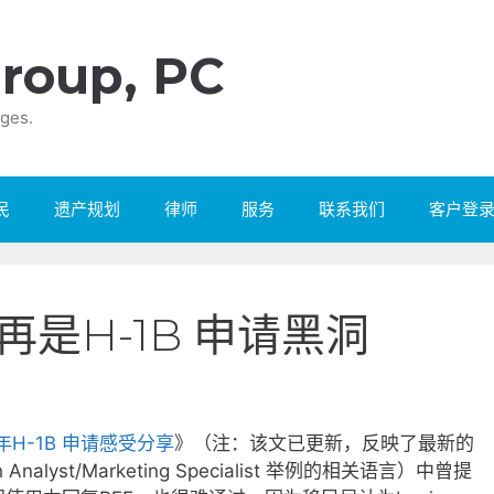
roup, PC
ges.
民
遗产规划
律师
服务
联系我们
客户登
是H-1B 申请黑洞
0年H-1B 申请感受分享
》（注：该文已更新，反映了最新的
nalyst/Marketing Specialist 举例的相关语言）中曾提