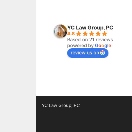
YC Law Group, PC
4.8
Based on 21 reviews
powered by
G
o
o
g
l
e
review us on