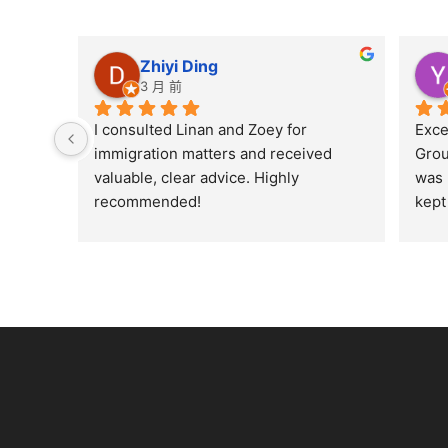
Zhiyi Ding
3 月 前
I consulted Linan and Zoey for 
Exce
immigration matters and received 
Grou
valuable, clear advice. Highly 
was 
recommended!
kept
enti
ever
my q
reco