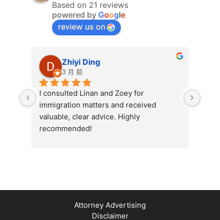
Based on 21 reviews
powered by
G
o
o
g
l
e
review us on
Zhiyi Ding
3 月 前
I consulted Linan and Zoey for 
Exce
immigration matters and received 
Grou
valuable, clear advice. Highly 
prof
recommended!
me i
proc
effi
ques
their
Attorney Advertising
Disclaimer