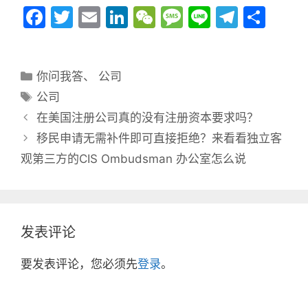
F
T
E
Li
W
M
Li
T
分
a
w
m
n
e
e
n
el
享
c
itt
ai
k
C
s
e
e
分
你问我答
e
er
、
公司
l
e
h
s
gr
类
标
公司
b
dI
at
a
a
签
在美国注册公司真的没有注册资本要求吗？
o
n
g
m
移民申请无需补件即可直接拒绝？来看看独立客
o
e
观第三方的CIS Ombudsman 办公室怎么说
k
发表评论
要发表评论，您必须先
登录
。